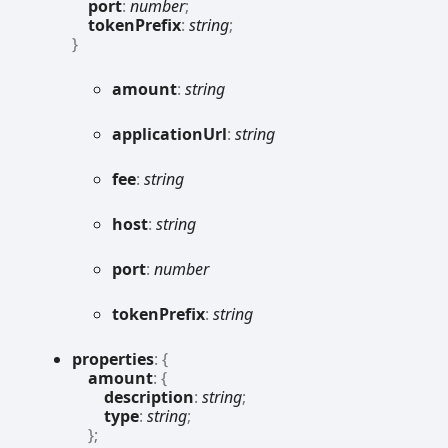
port
:
number
;
tokenPrefix
:
string
;
}
amount
:
string
application
Url
:
string
fee
:
string
host
:
string
port
:
number
token
Prefix
:
string
properties
:
{
amount
:
{
description
:
string
;
type
:
string
;
}
;