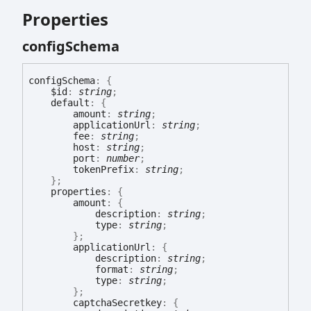
Properties
config
Schema
config
Schema
:
{
$id
:
string
;
default
:
{
amount
:
string
;
applicationUrl
:
string
;
fee
:
string
;
host
:
string
;
port
:
number
;
tokenPrefix
:
string
;
}
;
properties
:
{
amount
:
{
description
:
string
;
type
:
string
;
}
;
applicationUrl
:
{
description
:
string
;
format
:
string
;
type
:
string
;
}
;
captchaSecretkey
:
{