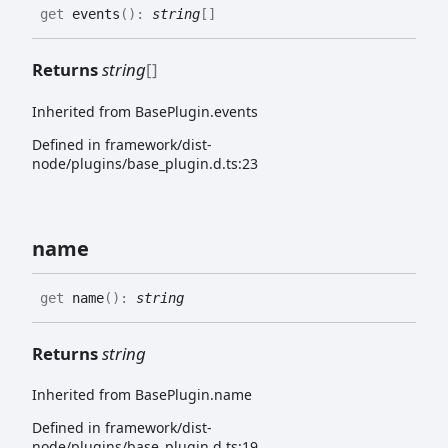
get
events
(
)
:
string
[]
Returns
string
[]
Inherited from BasePlugin.events
Defined in framework/dist-
node/plugins/base_plugin.d.ts:23
name
get
name
(
)
:
string
Returns
string
Inherited from BasePlugin.name
Defined in framework/dist-
node/plugins/base_plugin.d.ts:19