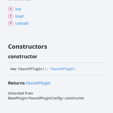
init
load
unload
Constructors
constructor
new
Faucet
Plugin
(
)
:
FaucetPlugin
Returns
FaucetPlugin
Inherited from
BasePlugin<FaucetPluginConfig>.constructor