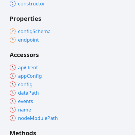
constructor
Properties
config
Schema
endpoint
Accessors
api
Client
app
Config
config
data
Path
events
name
node
Module
Path
Methods