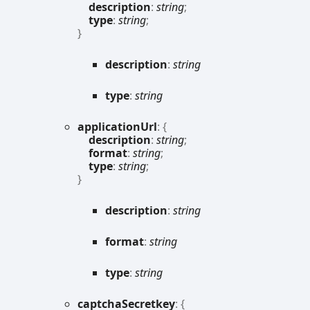
description
:
string
;
type
:
string
;
}
description
:
string
type
:
string
application
Url
:
{
description
:
string
;
format
:
string
;
type
:
string
;
}
description
:
string
format
:
string
type
:
string
captcha
Secretkey
:
{