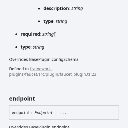
description
:
string
type
:
string
required
:
string
[]
type
:
string
Overrides BasePlugin.configSchema
Defined in
framework-
plugins/faucet/src/plugin/faucet_plugin.ts:23
endpoint
endpoint
:
Endpoint
= ...
Overrides BasePlugin.endpoint