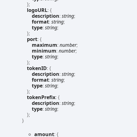
}
;
logoURL
:
{
description
:
string
;
format
:
string
;
type
:
string
;
}
;
port
:
{
maximum
:
number
;
minimum
:
number
;
type
:
string
;
}
;
tokenID
:
{
description
:
string
;
format
:
string
;
type
:
string
;
}
;
tokenPrefix
:
{
description
:
string
;
type
:
string
;
}
;
}
amount
:
{