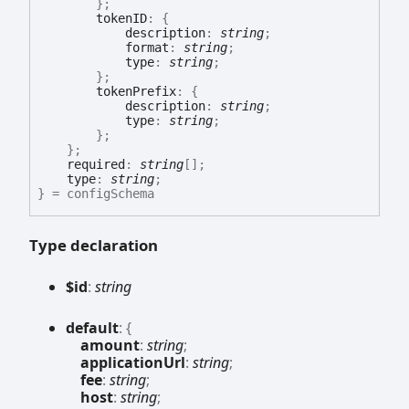
}
;
tokenID
:
{
description
:
string
;
format
:
string
;
type
:
string
;
}
;
tokenPrefix
:
{
description
:
string
;
type
:
string
;
}
;
}
;
required
:
string
[]
;
type
:
string
;
}
= configSchema
Type declaration
$id
:
string
default
:
{
amount
:
string
;
applicationUrl
:
string
;
fee
:
string
;
host
:
string
;