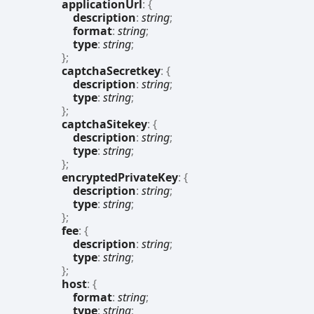
applicationUrl
:
{
description
:
string
;
format
:
string
;
type
:
string
;
}
;
captchaSecretkey
:
{
description
:
string
;
type
:
string
;
}
;
captchaSitekey
:
{
description
:
string
;
type
:
string
;
}
;
encryptedPrivateKey
:
{
description
:
string
;
type
:
string
;
}
;
fee
:
{
description
:
string
;
type
:
string
;
}
;
host
:
{
format
:
string
;
type
:
string
;