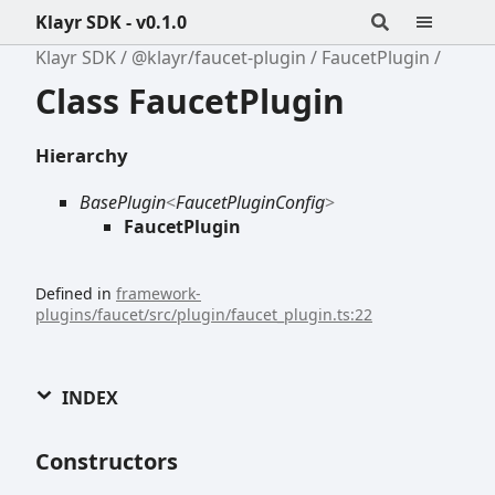
Klayr SDK - v0.1.0
Klayr SDK
@klayr/faucet-plugin
FaucetPlugin
Class FaucetPlugin
Hierarchy
BasePlugin
<
FaucetPluginConfig
>
FaucetPlugin
Defined in
framework-
plugins/faucet/src/plugin/faucet_plugin.ts:22
INDEX
Constructors