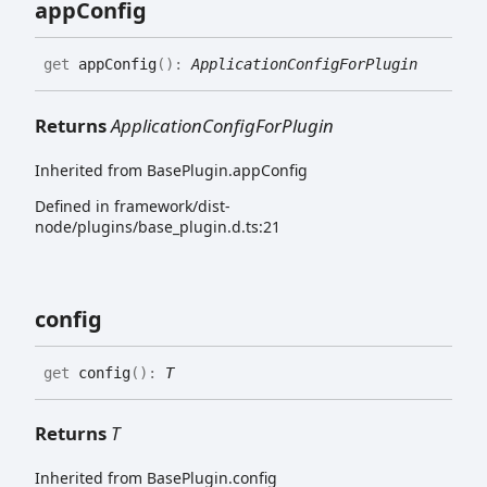
app
Config
get
appConfig
(
)
:
ApplicationConfigForPlugin
Returns
ApplicationConfigForPlugin
Inherited from BasePlugin.appConfig
Defined in framework/dist-
node/plugins/base_plugin.d.ts:21
config
get
config
(
)
:
T
Returns
T
Inherited from BasePlugin.config