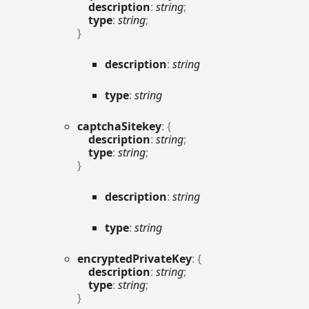
description
:
string
;
type
:
string
;
}
description
:
string
type
:
string
captcha
Sitekey
:
{
description
:
string
;
type
:
string
;
}
description
:
string
type
:
string
encrypted
Private
Key
:
{
description
:
string
;
type
:
string
;
}