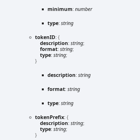
minimum
:
number
type
:
string
tokenID
:
{
description
:
string
;
format
:
string
;
type
:
string
;
}
description
:
string
format
:
string
type
:
string
token
Prefix
:
{
description
:
string
;
type
:
string
;
}