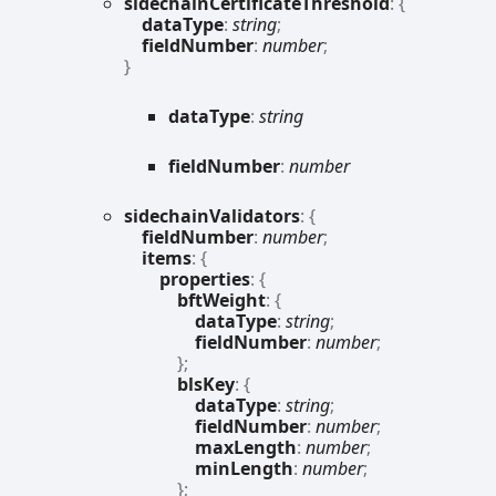
sidechain
Certificate
Threshold
:
{
dataType
:
string
;
fieldNumber
:
number
;
}
data
Type
:
string
field
Number
:
number
sidechain
Validators
:
{
fieldNumber
:
number
;
items
:
{
properties
:
{
bftWeight
:
{
dataType
:
string
;
fieldNumber
:
number
;
}
;
blsKey
:
{
dataType
:
string
;
fieldNumber
:
number
;
maxLength
:
number
;
minLength
:
number
;
}
;