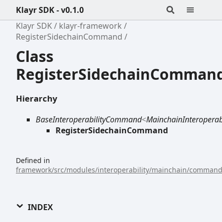
Klayr SDK - v0.1.0
Klayr SDK
klayr-framework
RegisterSidechainCommand
Class
RegisterSidechainComman
Hierarchy
BaseInteroperabilityCommand
<
MainchainInteroperab
RegisterSidechainCommand
Defined in
framework/src/modules/interoperability/mainchain/commands
INDEX