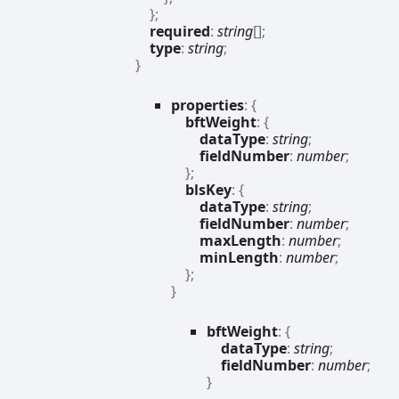
}
;
required
:
string
[]
;
type
:
string
;
}
properties
:
{
bftWeight
:
{
dataType
:
string
;
fieldNumber
:
number
;
}
;
blsKey
:
{
dataType
:
string
;
fieldNumber
:
number
;
maxLength
:
number
;
minLength
:
number
;
}
;
}
bft
Weight
:
{
dataType
:
string
;
fieldNumber
:
number
;
}