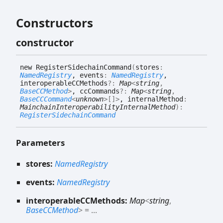
Constructors
constructor
new
Register
Sidechain
Command
(
stores
:
NamedRegistry
, events
:
NamedRegistry
,
interoperableCCMethods
?:
Map
<
string
,
BaseCCMethod
>
, ccCommands
?:
Map
<
string
,
BaseCCCommand
<
unknown
>
[]
>
, internalMethod
:
MainchainInteroperabilityInternalMethod
)
:
RegisterSidechainCommand
Parameters
stores:
NamedRegistry
events:
NamedRegistry
interoperableCCMethods:
Map
<
string
,
BaseCCMethod
>
= ...