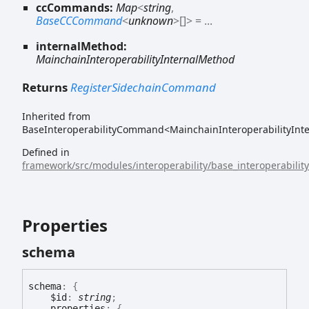
ccCommands:
Map
<
string
,
BaseCCCommand
<
unknown
>
[]
>
= ...
internalMethod:
MainchainInteroperabilityInternalMethod
Returns
RegisterSidechainCommand
Inherited from
BaseInteroperabilityCommand<MainchainInteroperabilityInt
Defined in
framework/src/modules/interoperability/base_interoperabili
Properties
schema
schema
:
{
$id
:
string
;
properties
:
{