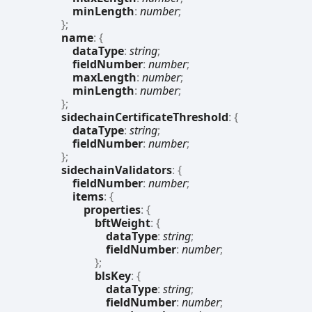
minLength
:
number
;
}
;
name
:
{
dataType
:
string
;
fieldNumber
:
number
;
maxLength
:
number
;
minLength
:
number
;
}
;
sidechainCertificateThreshold
:
{
dataType
:
string
;
fieldNumber
:
number
;
}
;
sidechainValidators
:
{
fieldNumber
:
number
;
items
:
{
properties
:
{
bftWeight
:
{
dataType
:
string
;
fieldNumber
:
number
;
}
;
blsKey
:
{
dataType
:
string
;
fieldNumber
:
number
;