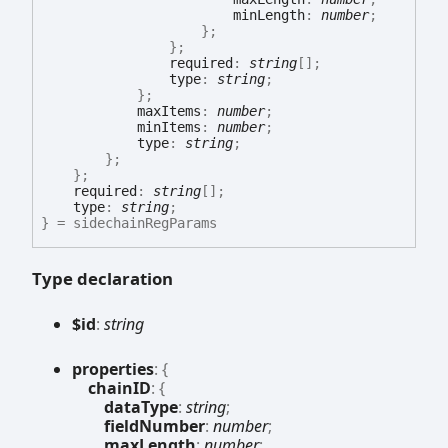
minLength
:
number
;
}
;
}
;
required
:
string
[]
;
type
:
string
;
}
;
maxItems
:
number
;
minItems
:
number
;
type
:
string
;
}
;
}
;
required
:
string
[]
;
type
:
string
;
}
= sidechainRegParams
Type declaration
$id
:
string
properties
:
{
chainID
:
{
dataType
:
string
;
fieldNumber
:
number
;
maxLength
:
number
;