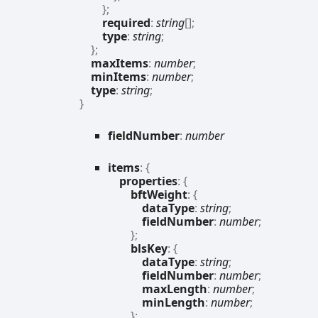
}
;
required
:
string
[]
;
type
:
string
;
}
;
maxItems
:
number
;
minItems
:
number
;
type
:
string
;
}
field
Number
:
number
items
:
{
properties
:
{
bftWeight
:
{
dataType
:
string
;
fieldNumber
:
number
;
}
;
blsKey
:
{
dataType
:
string
;
fieldNumber
:
number
;
maxLength
:
number
;
minLength
:
number
;
}
;