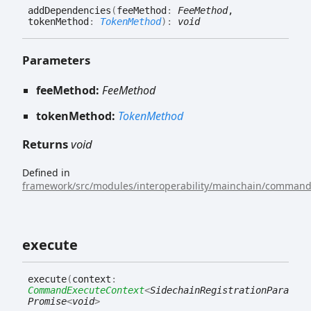
add
Dependencies
(
feeMethod
:
FeeMethod
,
tokenMethod
:
TokenMethod
)
:
void
Parameters
feeMethod:
FeeMethod
tokenMethod:
TokenMethod
Returns
void
Defined in
framework/src/modules/interoperability/mainchain/commands
execute
execute
(
context
:
CommandExecuteContext
<
SidechainRegistrationParams
>
)
Promise
<
void
>