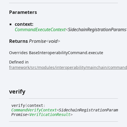
Parameters
context:
CommandExecuteContext
<
SidechainRegistrationParams
Returns
Promise
<
void
>
Overrides BaseInteroperabilityCommand.execute
Defined in
framework/src/modules/interoperability/mainchain/commands
verify
verify
(
context
:
CommandVerifyContext
<
SidechainRegistrationParams
>
)
:
Promise
<
VerificationResult
>