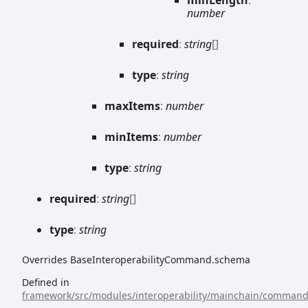
min
Length
:
number
required
:
string
[]
type
:
string
max
Items
:
number
min
Items
:
number
type
:
string
required
:
string
[]
type
:
string
Overrides BaseInteroperabilityCommand.schema
Defined in
framework/src/modules/interoperability/mainchain/commands