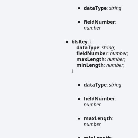
data
Type
:
string
field
Number
:
number
bls
Key
:
{
dataType
:
string
;
fieldNumber
:
number
;
maxLength
:
number
;
minLength
:
number
;
}
data
Type
:
string
field
Number
:
number
max
Length
:
number