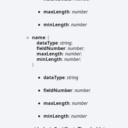
max
Length
:
number
min
Length
:
number
name
:
{
dataType
:
string
;
fieldNumber
:
number
;
maxLength
:
number
;
minLength
:
number
;
}
data
Type
:
string
field
Number
:
number
max
Length
:
number
min
Length
:
number