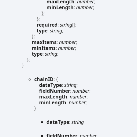
maxLength
:
number
;
minLength
:
number
;
}
;
}
;
required
:
string
[]
;
type
:
string
;
}
;
maxItems
:
number
;
minItems
:
number
;
type
:
string
;
}
;
}
chainID
:
{
dataType
:
string
;
fieldNumber
:
number
;
maxLength
:
number
;
minLength
:
number
;
}
data
Type
:
string
field
Number
:
number